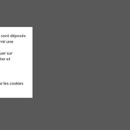
es sont déposés
rnir une
uer sur
ter et
r les cookies