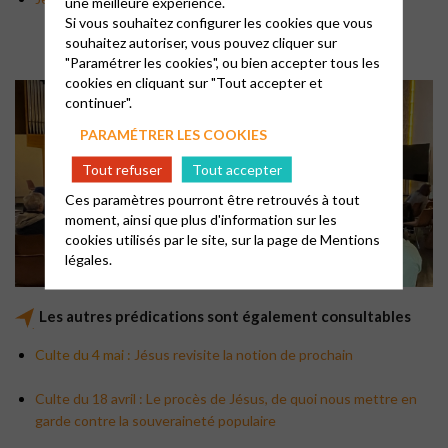
une meilleure expérience.
Si vous souhaitez configurer les cookies que vous
souhaitez autoriser, vous pouvez cliquer sur
"Paramétrer les cookies", ou bien accepter tous les
cookies en cliquant sur "Tout accepter et
continuer".
PARAMÉTRER LES COOKIES
Tout refuser
Tout accepter
Ces paramètres pourront être retrouvés à tout
moment, ainsi que plus d'information sur les
cookies utilisés par le site, sur la page de
Mentions
légales.
Les autres prédications sont également consultables
Culte du 4 mai :
Jésus revisite la notion de prochain
Culte du 18 avril : Le procès de Jésus, de quoi nous mettre en
garde contre la souveraineté populaire