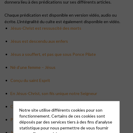
donnera lieu à des prédications sur ses différents articles.
Chaque prédication est disponible en version vidéo, audio ou
écrite. L’intégralité du culte est également disponible en vidéo.
Jésus-Christ est ressuscité des morts
Jésus est descendu aux enfers
Jésus a souffert, et pas que sous Ponce Pilate
Né d’une femme – Jésus
Conçu du saint Esprit
En Jésus-Christ, son fils unique notre Seigneur
Créateur du ciel et de la terre
Notre site utilise différents cookies pour son
fonctionnement. Certains de ces cookies sont
Père tout puissant
déposés par des services tiers à des fins d'analyse
statistique pour nous permettre de vous fournir
Je crois en Dieu