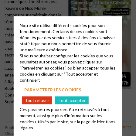
La musique, The Street, est
l’œuvre de Nico Muhly,
compositeur américain dont le
répertoire s’étend de la
Notre site utilise différents cookies pour son
musique orchestrale aux
fonctionnement. Certains de ces cookies sont
créations scéniques, en
déposés par des services tiers à des fins d'analyse
passant par la musique de
statistique pour nous permettre de vous fournir
chambre et la musique dite
une meilleure expérience.
sacrée. Elle sera interprétée
Si vous souhaitez configurer les cookies que vous
par la harpiste Constance
souhaitez autoriser, vous pouvez cliquer sur
"Paramétrer les cookies", ou bien accepter tous les
Luzzati, concertiste et
cookies en cliquant sur "Tout accepter et
enseignante au Conservatoire
continuer".
à Rayonnement Régional de
Boulogne-Billancourt et au
PARAMÉTRER LES COOKIES
Conservatoire National
Tout refuser
Tout accepter
Supérieur de Musique et de Danse de Paris.
Ces paramètres pourront être retrouvés à tout
moment, ainsi que plus d'information sur les
cookies utilisés par le site, sur la page de
Mentions
Concerts
Publié le 27 janvier 2026
légales.
Mis à jour le 29 janvier 2026