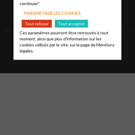
continuer".
PARAMÉTRER LES COOKIES
Tout refuser
Tout accepter
Ces paramètres pourront être retrouvés à tout
moment, ainsi que plus d'information sur les
Informations
Mentions légales
FAQ
cookies utilisés par le site, sur la page de
Mentions
légales.
Glossaire
Contact