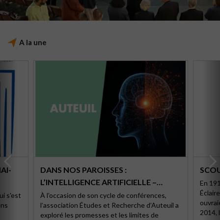
A la une
AI-
DANS NOS PAROISSES :
SCO
L’INTELLIGENCE ARTIFICIELLE –
En 191
Éclair
PROMESSES OU MENACES ?
i s'est
À l’occasion de son cycle de conférences,
ouvrai
ons
l’association Études et Recherche d’Auteuil a
2014, 
exploré les promesses et les limites de