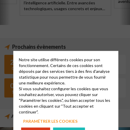
aventu
l’intelligence artificielle. Entre avancées
technologiques, usages concrets et enjeux
éthiques, ces rencontres invitent à porter un
regard éclairé sur cette révolution en cours.
Prochains évènements
Notre site utilise différents cookies pour son
27
17h00
fonctionnement. Certains de ces cookies sont
CONCERT EN DUO PIANO ET HAUTBOIS
09
déposés par des services tiers à des fins d'analyse
statistique pour nous permettre de vous fournir
une meilleure expérience.
07
10h00
Si vous souhaitez configurer les cookies que vous
CONFÉRENCES 2026-2027
11
souhaitez autoriser, vous pouvez cliquer sur
"Paramétrer les cookies", ou bien accepter tous les
cookies en cliquant sur "Tout accepter et
continuer".
Actualités régionales et nationales
PARAMÉTRER LES COOKIES