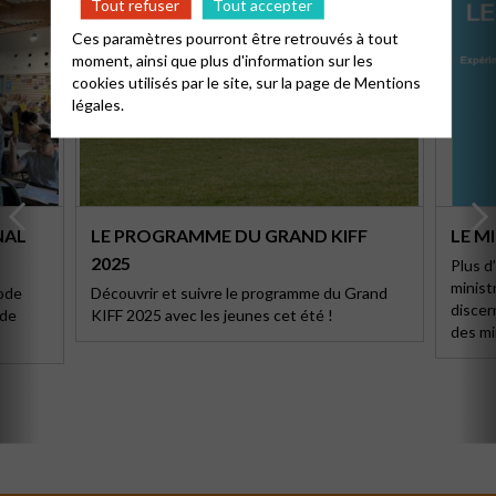
Tout refuser
Tout accepter
Ces paramètres pourront être retrouvés à tout
moment, ainsi que plus d'information sur les
cookies utilisés par le site, sur la page de
Mentions
légales.
NAL
LE PROGRAMME DU GRAND KIFF
LE M
2025
Plus d
minist
ode
Découvrir et suivre le programme du Grand
discer
 de
KIFF 2025 avec les jeunes cet été !
des mi