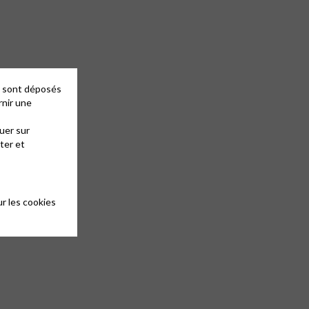
es sont déposés
rnir une
uer sur
ter et
r les cookies