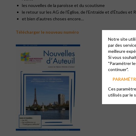
les nouvelles de la paroisse et du scoutisme
le retour sur les AG de l’Église, de l’Entraide et d’Études e
et bien d’autres choses encore…
Télécharger le nouveau numéro
Notre site uti
par des servic
meilleure expé
Si vous souhai
"Paramétrer le
continuer".
PARAMÉTRE
Ces paramètres
utilisés par le 